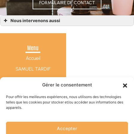
FORMULAIRE DE CONTACT
Nous intervenons aussi
Ravalement de façades à Chateaubourg
Ravalement de façades à Vitré
Ravalement de façades en Ille et Vilaine 35
Menu
Accueil
SAMUEL TARDIF
Réalisations
Gérer le consentement
Contact
Pour offrir les meilleures expériences, nous utilisons des technologies
SAMUEL TARDIF
telles que les cookies pour stocker et/ou accéder aux informations des
Mentions légales
Prestations
appareils.
Politique de confidentialité
Peinture
Plan du site
Accepter
Staff / décoration