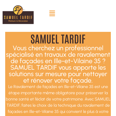
SAMUEL TARDIF
Vous cherchez un professionnel
spécialisé en travaux de ravalement
de façades en Ille-et-Vilaine 35 ?
SAMUEL TARDIF vous apporte les
solutions sur mesure pour nettoyer
et rénover votre façade.
Le Ravalement de façades en Ille-et-Vilaine 35 est une
étape importante même obligatoire pour préserver la
bonne santé et l’éclat de votre patrimoine. Avec SAMUEL
TARDIF, faites le choix de la technique du ravalement de
façades en Ille-et-Vilaine 35 qui convient le plus à votre