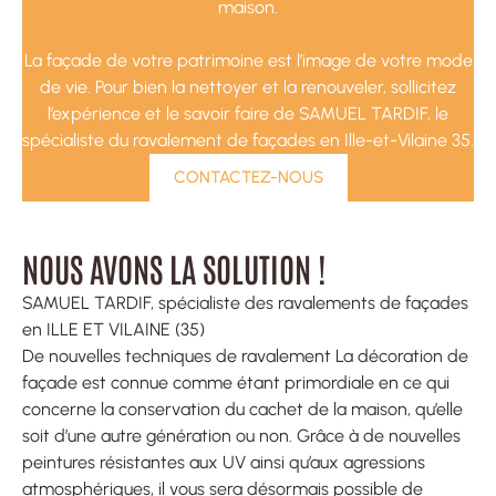
maison.
La façade de votre patrimoine est l’image de votre mode
de vie. Pour bien la nettoyer et la renouveler, sollicitez
l’expérience et le savoir faire de SAMUEL TARDIF, le
spécialiste du ravalement de façades en Ille-et-Vilaine 35.
CONTACTEZ-NOUS
NOUS AVONS LA SOLUTION !
SAMUEL TARDIF, spécialiste des ravalements de façades
en ILLE ET VILAINE (35)
De nouvelles techniques de ravalement La décoration de
façade est connue comme étant primordiale en ce qui
concerne la conservation du cachet de la maison, qu’elle
soit d’une autre génération ou non. Grâce à de nouvelles
peintures résistantes aux UV ainsi qu’aux agressions
atmosphériques, il vous sera désormais possible de