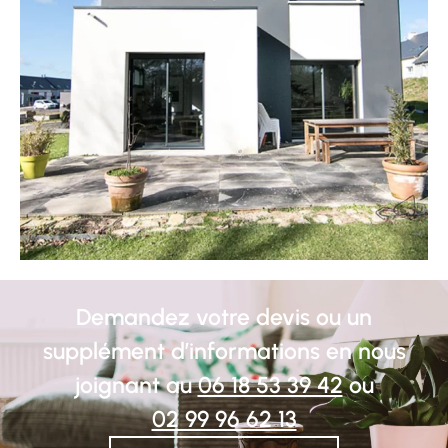
Demandez votre devis ou un
supplément d’informations en nous
joignant au
06 18 53 39 42
ou
02 99 96 62 13