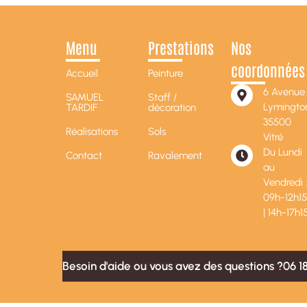
Parquet massif Etrelles, Argentré du plessis, Chateaugiron et Acigné
Parquet massif Ille et Vilaine 35
Parquet massif Rennes
Parquet massif Vitré
Menu
Prestations
Nos
coordonnées
Accueil
Peinture
6 Avenue
SAMUEL
Staff /
Lymingto
TARDIF
décoration
35500
Réalisations
Sols
Vitré
Du Lundi
Contact
Ravalement
au
Vendredi 
09h-12h1
| 14h-17h1
Besoin d'aide ou vous avez des questions ?
06 1