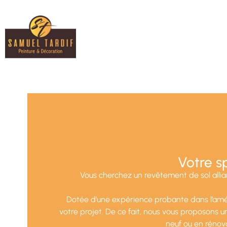
Votre s
Vous cherchez un revêtement de sol allian
Dotée d’une expérience probante dans l’amé
votre projet. De ce fait, nous vous proposons 
neuf ou en rénova