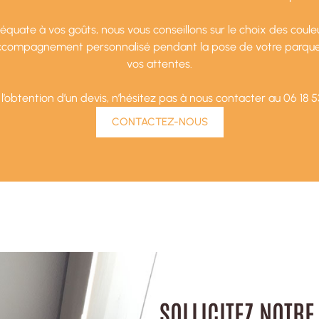
uate à vos goûts, nous vous conseillons sur le choix des couleu
 accompagnement personnalisé pendant la pose de votre parquet
vos attentes.
’obtention d’un devis, n’hésitez pas à nous contacter au 06 18 5
CONTACTEZ-NOUS
SOLLICITEZ NOTRE