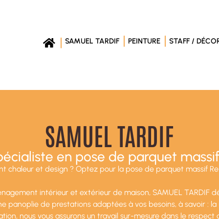
SAMUEL TARDIF
PEINTURE
STAFF / DÉCO
SAMUEL TARDIF
pécialiste en pose de parquet massi
t chaleur et design ? Optez pour la pose de parquet massif Renne
nagement intérieur et extérieur de maison, SAMUEL TARDIF dép
une panoplie de prestations adaptées à vos besoins, à savoir : l
tion, nous vous assurons un travail sur-mesure dans le respect de