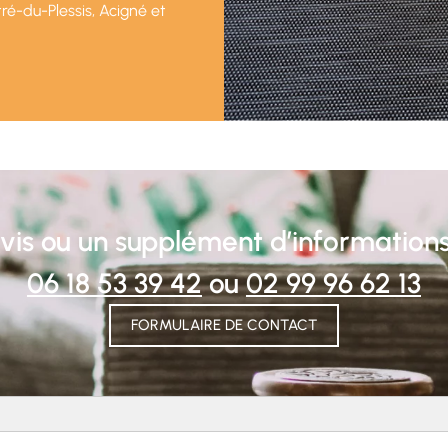
tré-du-Plessis, Acigné et
s ou un supplément d’informations
06 18 53 39 42
ou
02 99 96 62 13
FORMULAIRE DE CONTACT