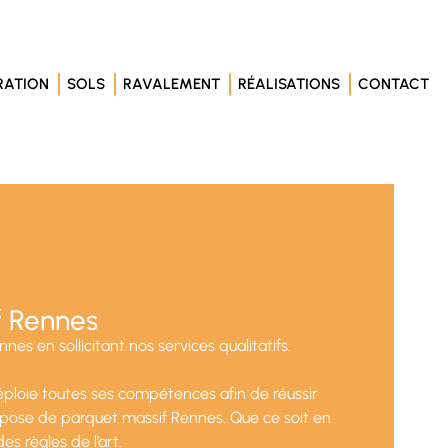
RATION
SOLS
RAVALEMENT
RÉALISATIONS
CONTACT
f Rennes
s en sollicitant nos services qualitatifs.
loie toutes ses compétences afin de réussir
a pose de parquet massif Rennes. Que ce soit en
s règles de l’art.