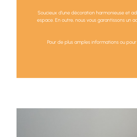
Soucieux d’une décoration harmonieuse et adéq
espace. En outre, nous vous garantissons un
Pour de plus amples informations ou pour l