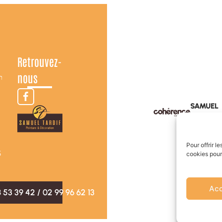
Retrouvez-
nous
n
SAMUEL
TARDIF
:
5
Pour offrir l
5
cookies pour
Acc
8 53 39 42
/
02 99 96 62 13