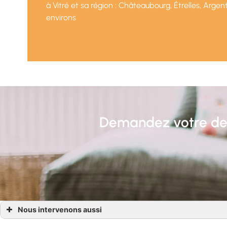
à Vitré et sa région : Châteaubourg, Étrelles, Argen
environs
Demandez votre devi
Nous intervenons aussi
Parquet massif Chateaubourg