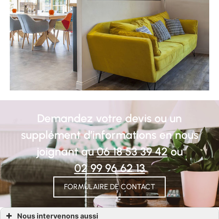
Demandez votre devis ou un
supplément d’informations en nous
joignant au
06 18 53 39 42
ou
02 99 96 62 13
FORMULAIRE DE CONTACT
Nous intervenons aussi