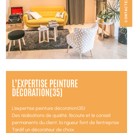
CONTACTEZ-NOUS
L’EXPERTISE PEINTURE
DÉCORATION(35)
L’expertise peinture décoration(35)
Des réalisations de qualité, l’écoute et le conseil
permanents du client, la rigueur font de l’entreprise
Tardif un décorateur de choix.