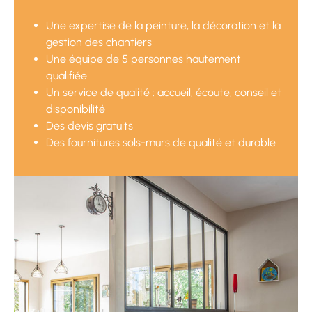
Une expertise de la peinture, la décoration et la
gestion des chantiers
Une équipe de 5 personnes hautement
qualifiée
Un service de qualité : accueil, écoute, conseil et
disponibilité
Des devis gratuits
Des fournitures sols-murs de qualité et durable