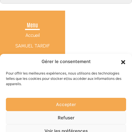
Agencement et Ameublement à Etrelles, Argentré du plessis, Chateaugiron et
Acigné
Agencement et ameublement à Rennes en Ille-et-Vilaine 35
Agencement et Ameublement à Vitré et Chateaubourg 35
Menu
Accueil
SAMUEL TARDIF
Réalisations
Gérer le consentement
Contact
Pour offrir les meilleures expériences, nous utilisons des technologies
SAMUEL TARDIF
telles que les cookies pour stocker et/ou accéder aux informations des
Mentions légales
Prestations
appareils.
Politique de confidentialité
Peinture
Plan du site
Accepter
Staff / décoration
Sols
Refuser
Ravalement
Voir les préférences