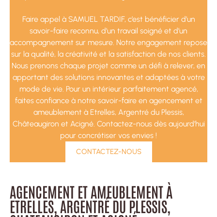
Faire appel à SAMUEL TARDIF, c’est bénéficier d’un
savoir-faire reconnu, d’un travail soigné et d’un
accompagnement sur mesure. Notre engagement repose
sur la qualité, la créativité et la satisfaction de nos clients.
Nous prenons chaque projet comme un défi à relever, en
apportant des solutions innovantes et adaptées à votre
mode de vie. Pour un intérieur parfaitement agencé,
faites confiance à notre savoir-faire en agencement et
ameublement à Etrelles, Argentré du Plessis,
Châteaugiron et Acigné. Contactez-nous dès aujourd’hui
pour concrétiser vos envies !
CONTACTEZ-NOUS
AGENCEMENT ET AMEUBLEMENT À
ETRELLES, ARGENTRÉ DU PLESSIS,